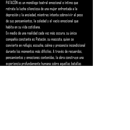
PATACÓN es un monólogo teatral emocional e íntimo que 
retrata la lucha silenciosa de una mujer enfrentada a la 
depresión y la ansiedad, mientras intenta sobrevivir al peso 
de sus pensamientos, la soledad y el vacío emocional que 
habita en su vida cotidiana.
En medio de una realidad cada vez más oscura, su única 
compañía constante es Patacón, su mascota, quien se 
convierte en refugio, escucha, calma y presencia incondicional 
durante los momentos más difíciles. A través de recuerdos, 
pensamientos y emociones contenidas, la obra construye una 
experiencia profundamente humana sobre aquellas batallas 
internas que muchas veces pasan desapercibidas ante los ojos 
de los demás.
Con una puesta en escena sensible, cercana y cargada de 
emoción, PATACÓN aborda temas relacionados con la salud 
mental, la fragilidad emocional, la soledad y la necesidad de 
sentir compañía, visibilizando conversaciones urgentes sobre 
el cuidado emocional…
Mostrar más